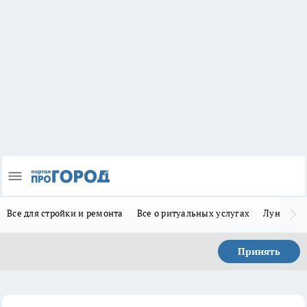
Все для стройки и ремонта
Все о ритуальных услугах
Лунно-по
Принять