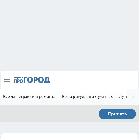
Все для стройки и ремонта
Все о ритуальных услугах
Лунно-по
Принять