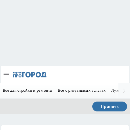
Все для стройки и ремонта
Все о ритуальных услугах
Лунно-по
Принять