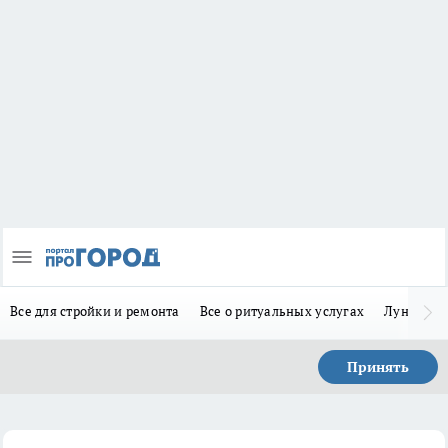
Все для стройки и ремонта
Все о ритуальных услугах
Лунно-по
Принять