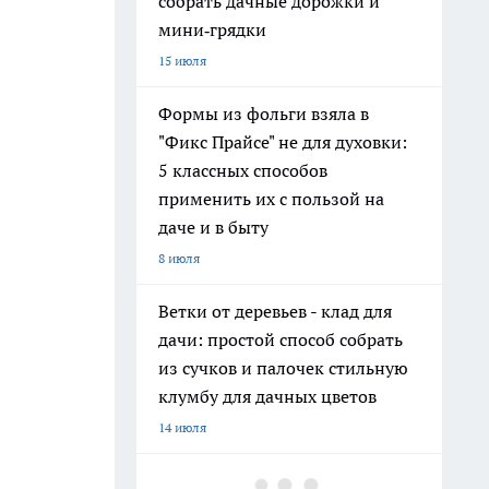
собрать дачные дорожки и
мини‑грядки
15 июля
Формы из фольги взяла в
"Фикс Прайсе" не для духовки:
5 классных способов
применить их с пользой на
даче и в быту
8 июля
Ветки от деревьев - клад для
дачи: простой способ собрать
из сучков и палочек стильную
клумбу для дачных цветов
14 июля
Хватит поливать грядки из