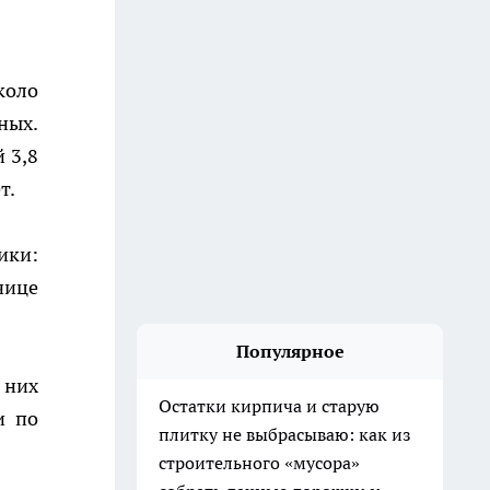
коло
ных.
 3,8
т.
ики:
чице
Популярное
 них
Остатки кирпича и старую
и по
плитку не выбрасываю: как из
строительного «мусора»