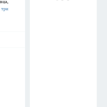
вца,
пластиковых бочек: умные
 три
дачники нашли им замену -
полив удобнее и быстрее
19 июля
На полках они неприметны: 11
нужных вещей из Fix Price, о
которых мало кто знает -
незаменимы в быту
13 июля
Завязей много, а урожая нет:
чем подкормить огурцы в
июле, чтобы кусты ломились
от зеленцов
14 июля