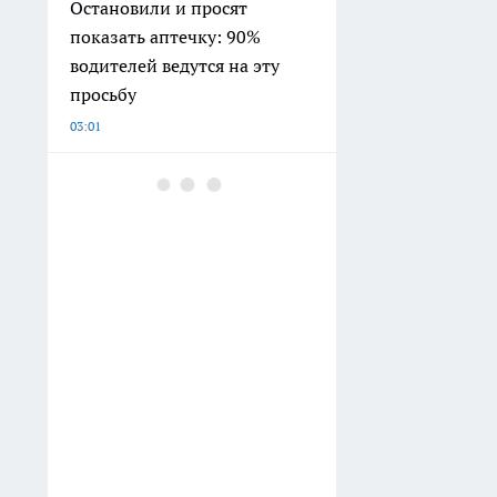
Остановили и просят
показать аптечку: 90%
водителей ведутся на эту
просьбу
03:01
Выкинула хлеб из фарша
ради эксперимента: теперь
котлеты выходят такими
сочными что муж просит
добавки каждый день
02:30
Прячу эти продукты от своих
детей: кардиолог объяснил,
почему магазинные йогурты
опасны для сердца