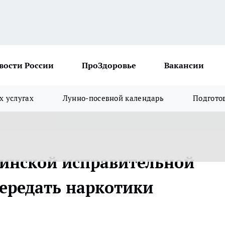
вости России
ПроЗдоровье
Вакансии
х услугах
Лунно-посевной календарь
Подгото
инской исправительной
ередать наркотики