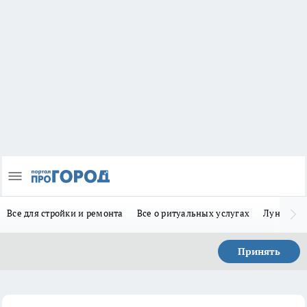
Все для стройки и ремонта
Все о ритуальных услугах
Лунно-по
Принять