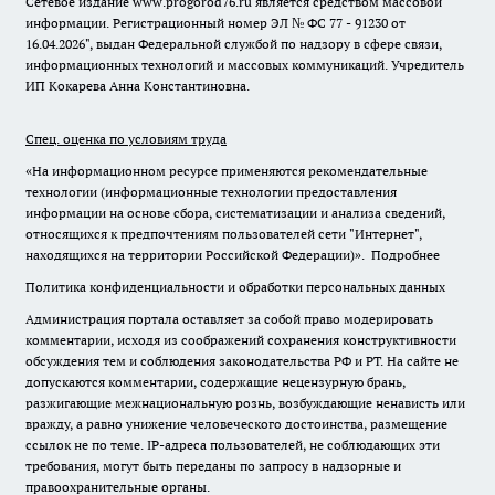
Сетевое издание www.progorod76.ru является средством массовой
информации. Регистрационный номер ЭЛ № ФС 77 - 91230 от
16.04.2026", выдан Федеральной службой по надзору в сфере связи,
информационных технологий и массовых коммуникаций. Учредитель
ИП Кокарева Анна Константиновна.
Спец. оценка по условиям труда
«На информационном ресурсе применяются рекомендательные
технологии (информационные технологии предоставления
информации на основе сбора, систематизации и анализа сведений,
относящихся к предпочтениям пользователей сети "Интернет",
находящихся на территории Российской Федерации)».
Подробнее
Политика конфиденциальности и обработки персональных данных
Администрация портала оставляет за собой право модерировать
комментарии, исходя из соображений сохранения конструктивности
обсуждения тем и соблюдения законодательства РФ и РТ. На сайте не
допускаются комментарии, содержащие нецензурную брань,
разжигающие межнациональную рознь, возбуждающие ненависть или
вражду, а равно унижение человеческого достоинства, размещение
ссылок не по теме. IP-адреса пользователей, не соблюдающих эти
требования, могут быть переданы по запросу в надзорные и
правоохранительные органы.